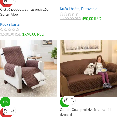
SOLD
OUT
Čistač podova sa raspršivačem –
Kuća i bašta
,
Putovanje
Spray Mop
490,00
RSD
1.490,00
RSD
Kuća i bašta
1.690,00
RSD
3.580,00
RSD
-27%
-29%
Couch Coat prekrivač za kauč i
SOLD
dvosed
OUT