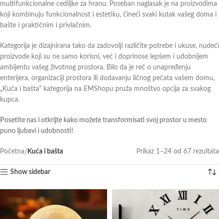
multifunkcionalne cediljke za hranu. Poseban naglasak je na proizvodima
koji kombinuju funkcionalnost i estetiku, čineći svaki kutak vašeg doma i
bašte i praktičnim i privlačnim.
Kategorija je dizajnirana tako da zadovolji različite potrebe i ukuse, nudeći
proizvode koji su ne samo korisni, već i doprinose lepšem i udobnijem
ambijentu vašeg životnog prostora. Bilo da je reč o unapređenju
enterijera, organizaciji prostora ili dodavanju ličnog pečata vašem domu,
„Kuća i bašta“ kategorija na EMShopu pruža mnoštvo opcija za svakog
kupca.
Posetite nas i otkrijte kako možete transformisati svoj prostor u mesto
puno ljubavi i udobnosti!
Početna
/
Kuća i bašta
Prikaz 1–24 od 67 rezultata
Show sidebar