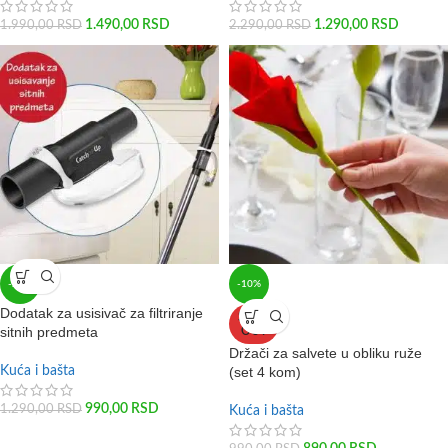
1.490,00
RSD
1.290,00
RSD
1.990,00
RSD
2.290,00
RSD
-23%
-10%
Dodatak za usisivač za filtriranje
SOLD
sitnih predmeta
OUT
Držači za salvete u obliku ruže
Kuća i bašta
(set 4 kom)
990,00
RSD
1.290,00
RSD
Kuća i bašta