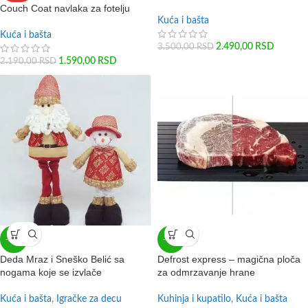
Couch Coat navlaka za fotelju
Kuća i bašta
Kuća i bašta
2.490,00
RSD
3.500,00
RSD
1.590,00
RSD
2.190,00
RSD
-25%
-44%
Deda Mraz i Sneško Belić sa
Defrost express – magična ploča
nogama koje se izvlače
za odmrzavanje hrane
Kuća i bašta
,
Igračke za decu
Kuhinja i kupatilo
,
Kuća i bašta