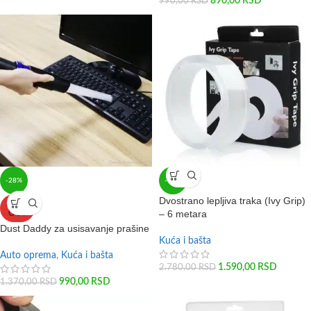
890,00
RSD
990,00
RSD
-28%
-43%
Dvostrano lepljiva traka (Ivy Grip)
SOLD
– 6 metara
OUT
Dust Daddy za usisavanje prašine
Kuća i bašta
Auto oprema
,
Kuća i bašta
1.590,00
RSD
2.780,00
RSD
990,00
RSD
1.370,00
RSD