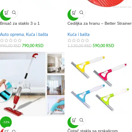
-20%
-61%
Brisač za staklo 3 u 1
Cediljka za hranu – Better Strainer
Auto oprema
,
Kuća i bašta
Kuća i bašta
790,00
RSD
590,00
RSD
990,00
RSD
1.530,00
RSD
-53%
-67%
Čistač stakla sa prskalicom