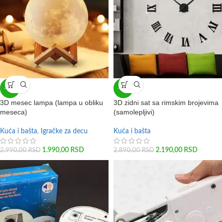
-33%
-24%
3D mesec lampa (lampa u obliku
3D zidni sat sa rimskim brojevima
meseca)
(samolepljivi)
Kuća i bašta
,
Igračke za decu
Kuća i bašta
1.990,00
RSD
2.190,00
RSD
2.990,00
RSD
2.890,00
RSD