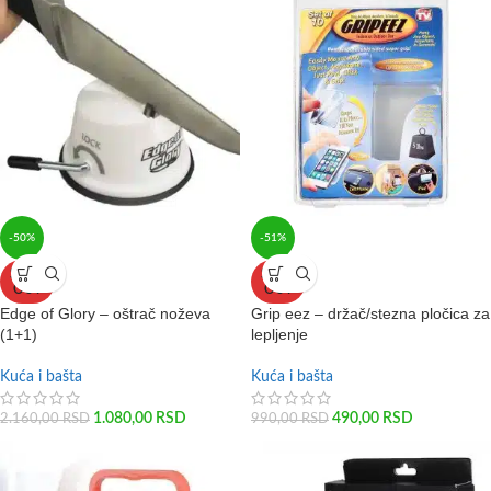
-50%
-51%
SOLD
SOLD
OUT
OUT
Edge of Glory – oštrač noževa
Grip eez – držač/stezna pločica za
(1+1)
lepljenje
Kuća i bašta
Kuća i bašta
1.080,00
RSD
490,00
RSD
2.160,00
RSD
990,00
RSD