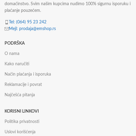
domaćinstvo. Svim našim kupcima nudimo 100% sigurnu isporuku i
plaćanje pouzećem.
Tel: (064) 95 23 242
Mejl: prodaja@emshop.rs
PODRŠKA
O nama
Kako naručiti
Način plaćanja i isporuka
Reklamacije i povrat
Najčešća pitanja
KORISNI LINKOVI
Politika privatnosti
Uslovi korišćenja