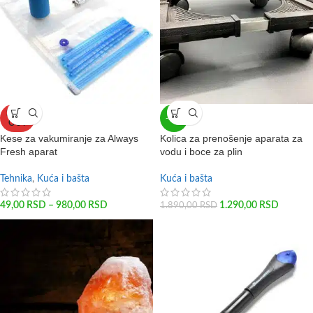
SOLD
-32%
OUT
Kese za vakumiranje za Always
Kolica za prenošenje aparata za
Fresh aparat
vodu i boce za plin
Tehnika
,
Kuća i bašta
Kuća i bašta
49,00
RSD
–
980,00
RSD
1.290,00
RSD
1.890,00
RSD