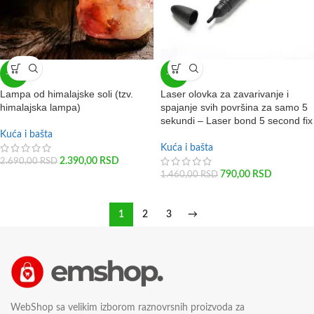
-11%
-46%
Lampa od himalajske soli (tzv.
Laser olovka za zavarivanje i
himalajska lampa)
spajanje svih površina za samo 5
sekundi – Laser bond 5 second fix
Kuća i bašta
Kuća i bašta
2.390,00
RSD
2.690,00
RSD
790,00
RSD
1.460,00
RSD
1
2
3
→
WebShop sa velikim izborom raznovrsnih proizvoda za