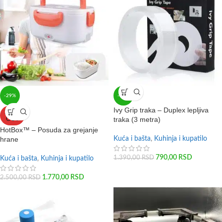
-29%
-43%
Ivy Grip traka – Duplex lepljiva
SOLD
traka (3 metra)
OUT
HotBox™ – Posuda za grejanje
hrane
Kuća i bašta
,
Kuhinja i kupatilo
790,00
RSD
1.390,00
RSD
Kuća i bašta
,
Kuhinja i kupatilo
1.770,00
RSD
2.500,00
RSD