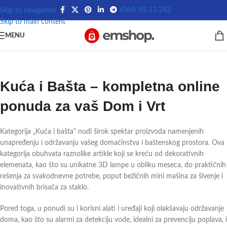
(064) 95 23 242
Skip to navigation
Skip to main content
MENU
Kuća i Bašta – kompletna online
ponuda za vaš Dom i Vrt
Kategorija „Kuća i bašta“ nudi širok spektar proizvoda namenjenih
unapređenju i održavanju vašeg domaćinstva i baštenskog prostora. Ova
kategorija obuhvata raznolike artikle koji se kreću od dekorativnih
elemenata, kao što su unikatne 3D lampe u obliku meseca, do praktičnih
rešenja za svakodnevne potrebe, poput bežičnih mini mašina za šivenje i
inovativnih brisača za staklo.
Pored toga, u ponudi su i korisni alati i uređaji koji olakšavaju održavanje
doma, kao što su alarmi za detekciju vode, idealni za prevenciju poplava, i