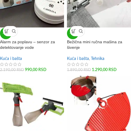
-55%
-32%
Alarm za poplavu – senzor za
Bežična mini ručna mašina za
detektovanje vode
šivenje
Kuća i bašta
Kuća i bašta
,
Tehnika
990,00
RSD
1.290,00
RSD
2.190,00
RSD
1.890,00
RSD