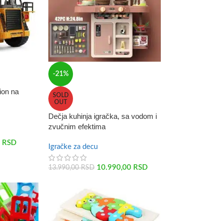
-21%
ion na
SOLD
OUT
Dečja kuhinja igračka, sa vodom i
zvučnim efektima
0
RSD
Igračke za decu
10.990,00
RSD
13.990,00
RSD