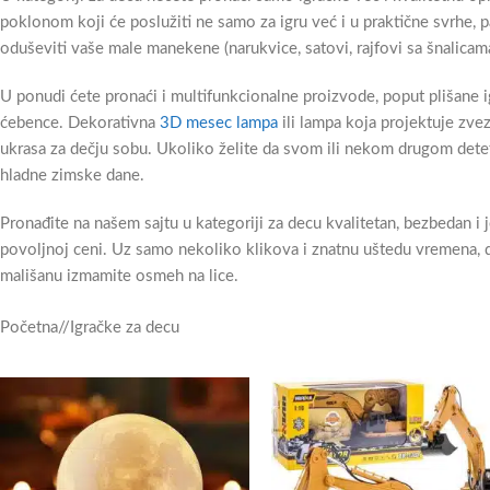
poklonom koji će poslužiti ne samo za igru već i u praktične svrhe, p
oduševiti vaše male manekene (narukvice, satovi, rajfovi sa šnalicam
U ponudi ćete pronaći i multifunkcionalne proizvode, poput plišane ig
ćebence. Dekorativna
3D mesec lampa
ili lampa koja projektuje zve
ukrasa za dečju sobu. Ukoliko želite da svom ili nekom drugom detet
hladne zimske dane.
Pronađite na našem sajtu u kategoriji za decu kvalitetan, bezbedan i j
povoljnoj ceni. Uz samo nekoliko klikova i znatnu uštedu vremena, 
mališanu izmamite osmeh na lice.
Početna
/
Igračke za decu