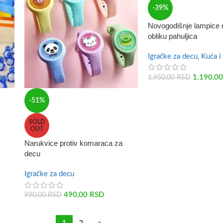
-39%
Novogodišnje lampice n
obliku pahuljica
Igračke za decu
,
Kuća i
1.190,0
1.950,00
RSD
-51%
SOLD
OUT
Narukvice protiv komaraca za
decu
Igračke za decu
490,00
RSD
990,00
RSD