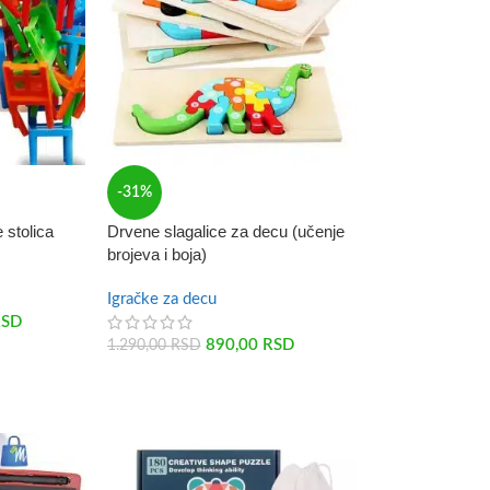
-31%
 stolica
Drvene slagalice za decu (učenje
brojeva i boja)
Igračke za decu
RSD
890,00
RSD
1.290,00
RSD