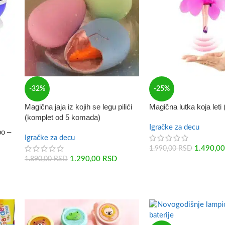
-32%
-25%
Magična jaja iz kojih se legu pilići
Magična lutka koja leti 
(komplet od 5 komada)
Igračke za decu
bo –
Igračke za decu
1.490,0
1.990,00
RSD
1.290,00
RSD
1.890,00
RSD