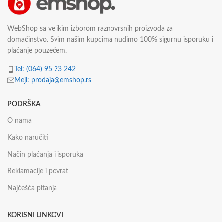
WebShop sa velikim izborom raznovrsnih proizvoda za
domaćinstvo. Svim našim kupcima nudimo 100% sigurnu isporuku i
plaćanje pouzećem.
Tel: (064) 95 23 242
Mejl: prodaja@emshop.rs
PODRŠKA
O nama
Kako naručiti
Način plaćanja i isporuka
Reklamacije i povrat
Najčešća pitanja
KORISNI LINKOVI