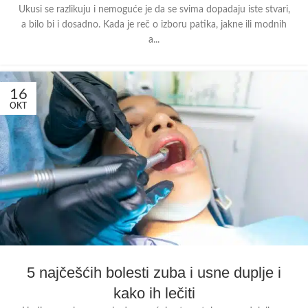
Ukusi se razlikuju i nemoguće je da se svima dopadaju iste stvari,
a bilo bi i dosadno. Kada je reč o izboru patika, jakne ili modnih
a...
16
OKT
5 najčešćih bolesti zuba i usne duplje i
kako ih lečiti