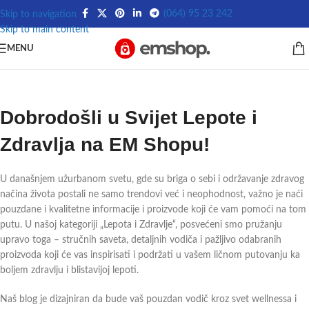
(064) 95 23 242
Skip to navigation
Skip to main content
MENU
Dobrodošli u Svijet Lepote i
Zdravlja na EM Shopu!
U današnjem užurbanom svetu, gde su briga o sebi i održavanje zdravog
načina života postali ne samo trendovi već i neophodnost, važno je naći
pouzdane i kvalitetne informacije i proizvode koji će vam pomoći na tom
putu. U našoj kategoriji „Lepota i Zdravlje“, posvećeni smo pružanju
upravo toga – stručnih saveta, detaljnih vodiča i pažljivo odabranih
proizvoda koji će vas inspirisati i podržati u vašem ličnom putovanju ka
boljem zdravlju i blistavijoj lepoti.
Naš blog je dizajniran da bude vaš pouzdan vodič kroz svet wellnessa i