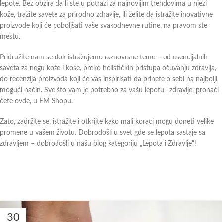
lepote. Bez obzira da li ste u potrazi za najnovijim trendovima u njezi
kože, tražite savete za prirodno zdravlje, ili želite da istražite inovativne
proizvode koji će poboljšati vaše svakodnevne rutine, na pravom ste
mestu.
Pridružite nam se dok istražujemo raznovrsne teme – od esencijalnih
saveta za negu kože i kose, preko holističkih pristupa očuvanju zdravlja,
do recenzija proizvoda koji će vas inspirisati da brinete o sebi na najbolji
mogući način. Sve što vam je potrebno za vašu lepotu i zdravlje, pronaći
ćete ovde, u EM Shopu.
Zato, zadržite se, istražite i otkrijte kako mali koraci mogu doneti velike
promene u vašem životu. Dobrodošli u svet gde se lepota sastaje sa
zdravljem – dobrodošli u našu blog kategoriju „Lepota i Zdravlje“!
30