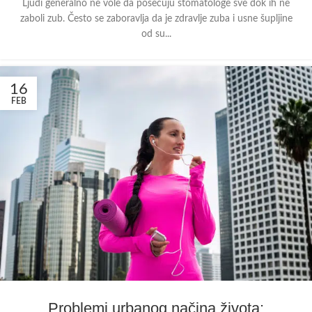
Ljudi generalno ne vole da posećuju stomatologe sve dok ih ne
zaboli zub. Često se zaboravlja da je zdravlje zuba i usne šupljine
od su...
16
FEB
Problemi urbanog načina života: