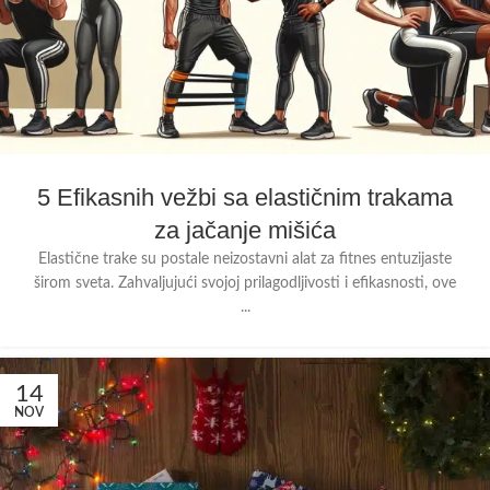
5 Efikasnih vežbi sa elastičnim trakama
za jačanje mišića
Elastične trake su postale neizostavni alat za fitnes entuzijaste
širom sveta. Zahvaljujući svojoj prilagodljivosti i efikasnosti, ove
...
14
NOV