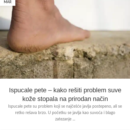
MAR
Ispucale pete – kako rešiti problem suve
kože stopala na prirodan način
Ispucale pete su problem koji se najčešće javlja postepeno, ali se
retko rešava brzo. U početku se javlja kao suvoća i blago
zatezanje ...