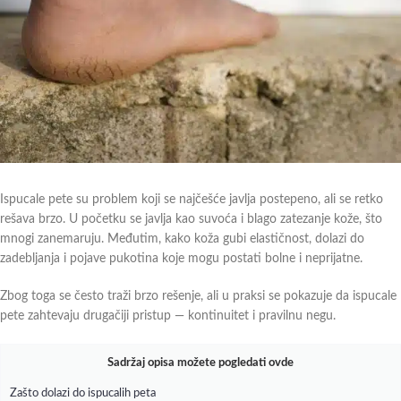
Ispucale pete su problem koji se najčešće javlja postepeno, ali se retko
rešava brzo. U početku se javlja kao suvoća i blago zatezanje kože, što
mnogi zanemaruju. Međutim, kako koža gubi elastičnost, dolazi do
zadebljanja i pojave pukotina koje mogu postati bolne i neprijatne.
Zbog toga se često traži brzo rešenje, ali u praksi se pokazuje da ispucale
pete zahtevaju drugačiji pristup — kontinuitet i pravilnu negu.
Sadržaj opisa možete pogledati ovde
Zašto dolazi do ispucalih peta