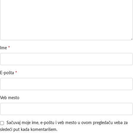
*
Ime
*
E-pošta
Veb mesto
Sačuvaj moje ime, e-poštu i veb mesto u ovom pregledaču veba za
sledeći put kada komentarišem.