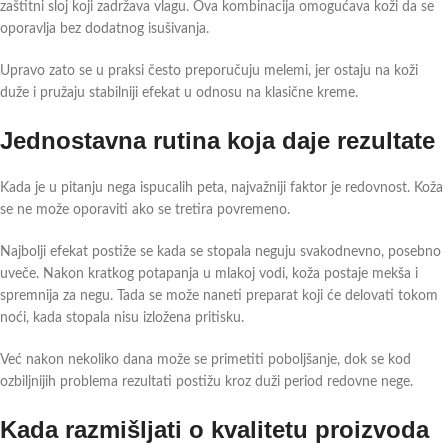
zaštitni sloj koji zadržava vlagu. Ova kombinacija omogućava koži da se
oporavlja bez dodatnog isušivanja.
Upravo zato se u praksi često preporučuju melemi, jer ostaju na koži
duže i pružaju stabilniji efekat u odnosu na klasične kreme.
Jednostavna rutina koja daje rezultate
Kada je u pitanju nega ispucalih peta, najvažniji faktor je redovnost. Koža
se ne može oporaviti ako se tretira povremeno.
Najbolji efekat postiže se kada se stopala neguju svakodnevno, posebno
uveče. Nakon kratkog potapanja u mlakoj vodi, koža postaje mekša i
spremnija za negu. Tada se može naneti preparat koji će delovati tokom
noći, kada stopala nisu izložena pritisku.
Već nakon nekoliko dana može se primetiti poboljšanje, dok se kod
ozbiljnijih problema rezultati postižu kroz duži period redovne nege.
Kada razmišljati o kvalitetu proizvoda