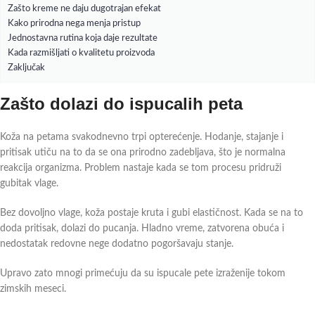
Zašto kreme ne daju dugotrajan efekat
Kako prirodna nega menja pristup
Jednostavna rutina koja daje rezultate
Kada razmišljati o kvalitetu proizvoda
Zaključak
Zašto dolazi do ispucalih peta
Koža na petama svakodnevno trpi opterećenje. Hodanje, stajanje i
pritisak utiču na to da se ona prirodno zadebljava, što je normalna
reakcija organizma. Problem nastaje kada se tom procesu pridruži
gubitak vlage.
Bez dovoljno vlage, koža postaje kruta i gubi elastičnost. Kada se na to
doda pritisak, dolazi do pucanja. Hladno vreme, zatvorena obuća i
nedostatak redovne nege dodatno pogoršavaju stanje.
Upravo zato mnogi primećuju da su ispucale pete izraženije tokom
zimskih meseci.