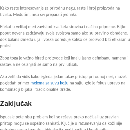
Kako raste interesovanje za prirodnu negu, raste i broj proizvoda na
tržištu. Međutim, nisu svi preparati jednaki.
Efekat u velikoj meri zavisi od kvaliteta sirovina i načina pripreme. Biljke
poput nevena zadržavaju svoja svojstva samo ako su pravilno obrađene,
dok balans između ulja i voska određuje koliko će proizvod biti efikasan u
praksi.
Zbog toga je važno birati proizvode koji imaju jasno definisanu namenu i
sastav, a ne oslanjati se samo na prvi utisak.
Ako želiš da vidiš kako izgleda jedan takav pristup prirodnoj nezi, možeš
pogledati primer
melema za suvu kožu
na sajtu gde je fokus upravo na
kombinaciji biljaka i tradicionalne izrade.
Zaključak
Ispucale pete nisu problem koji se rešava preko noći, ali uz pravilan
pristup mogu se uspešno sanirati. Ključ je u razumevanju da koži nije
potrebna samo trenutna hidratacija, već i zaštita i kontinuitet.