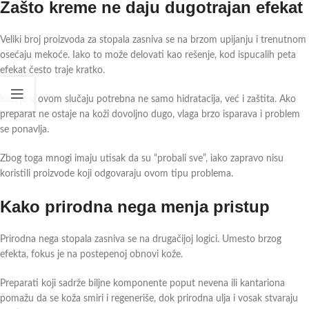
Zašto kreme ne daju dugotrajan efekat
Veliki broj proizvoda za stopala zasniva se na brzom upijanju i trenutnom
osećaju mekoće. Iako to može delovati kao rešenje, kod ispucalih peta
efekat često traje kratko.
Koži je u ovom slučaju potrebna ne samo hidratacija, već i zaštita. Ako
preparat ne ostaje na koži dovoljno dugo, vlaga brzo isparava i problem
se ponavlja.
Zbog toga mnogi imaju utisak da su “probali sve”, iako zapravo nisu
koristili proizvode koji odgovaraju ovom tipu problema.
Kako prirodna nega menja pristup
Prirodna nega stopala zasniva se na drugačijoj logici. Umesto brzog
efekta, fokus je na postepenoj obnovi kože.
Preparati koji sadrže biljne komponente poput nevena ili kantariona
pomažu da se koža smiri i regeneriše, dok prirodna ulja i vosak stvaraju