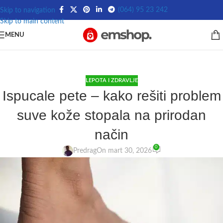
(064) 95 23 242
Skip to navigation
Skip to main content
MENU
LEPOTA I ZDRAVLJE
Ispucale pete – kako rešiti problem
suve kože stopala na prirodan
način
0
Predrag
On mart 30, 2026