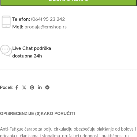
Telefon:
(064) 95 23 242
Mejl:
prodaja@emshop.rs
Live Chat podrška
dostupna 24h
Podeli:
OPIS
RECENZIJE (0)
KAKO PORUČITI
Anti-Fatigue čarape za bolju cirkulaciju obezbeđuju olakšanje od bolova i
oticanja u članicama i stopalima, pružajući udobnost i praktičnost, uz