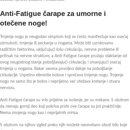
Anti-Fatigue čarape za umorne i
otečene noge!
Trnjenje nogu je neugodan simptom koji se često manifestuje kao osećaj
utrnulosti, trnjenja ili peckanja u nogama. Može biti uzrokovano
različitim faktorima, uključujući lošu cirkulaciju, nervne probleme ili
pritisak na nervne strukture, a Anti-Fatigue čarape pružaju olakšanje od
ovog neugodnog stanja poboljšavajući cirkulaciju i smanjujući osećaj
trnjenja u nogama. Bakar veoma povoljno deluje na poboljšanje
cirkulacije. Uspešno eliminiše bolove i sprečava trnjenje nogu. Trnjenje
nogu ne samo što je bolno i neprijatno već otežava kretanje i stvara
nervozu.
Anti-Fatigue čarape su vrlo prijatne za nošenje, jer su mekane. S obzirom
da nemaju gornji deo koji pokriva prste ove čarape su još praktičnije.
Nema znojenja nogu kao i neprijatnih mirisa.
S obzirom na njihov izgled preko njih možete nesmetano obuti bilo koje