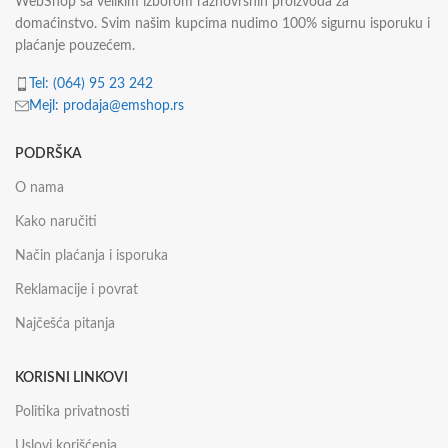
WebShop sa velikim izborom raznovrsnih proizvoda za
domaćinstvo. Svim našim kupcima nudimo 100% sigurnu isporuku i
plaćanje pouzećem.
Tel: (064) 95 23 242
Mejl: prodaja@emshop.rs
PODRŠKA
O nama
Kako naručiti
Način plaćanja i isporuka
Reklamacije i povrat
Najčešća pitanja
KORISNI LINKOVI
Politika privatnosti
Uslovi korišćenja