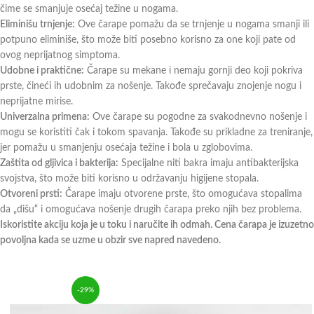
čime se smanjuje osećaj težine u nogama.
Eliminišu trnjenje:
Ove čarape pomažu da se trnjenje u nogama smanji ili
potpuno eliminiše, što može biti posebno korisno za one koji pate od
ovog neprijatnog simptoma.
Udobne i praktične:
Čarape su mekane i nemaju gornji deo koji pokriva
prste, čineći ih udobnim za nošenje. Takođe sprečavaju znojenje nogu i
neprijatne mirise.
Univerzalna primena:
Ove čarape su pogodne za svakodnevno nošenje i
mogu se koristiti čak i tokom spavanja. Takođe su prikladne za treniranje,
jer pomažu u smanjenju osećaja težine i bola u zglobovima.
Zaštita od gljivica i bakterija:
Specijalne niti bakra imaju antibakterijska
svojstva, što može biti korisno u održavanju higijene stopala.
Otvoreni prsti:
Čarape imaju otvorene prste, što omogućava stopalima
da „dišu“ i omogućava nošenje drugih čarapa preko njih bez problema.
Iskoristite akciju koja je u toku i naručite ih odmah. Cena čarapa je izuzetno
povoljna kada se uzme u obzir sve napred navedeno.
-29%