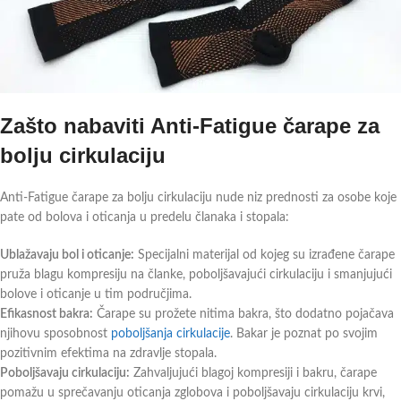
Zašto nabaviti Anti-Fatigue čarape za
bolju cirkulaciju
Anti-Fatigue čarape za bolju cirkulaciju nude niz prednosti za osobe koje
pate od bolova i oticanja u predelu članaka i stopala:
Ublažavaju bol i oticanje:
Specijalni materijal od kojeg su izrađene čarape
pruža blagu kompresiju na članke, poboljšavajući cirkulaciju i smanjujući
bolove i oticanje u tim područjima.
Efikasnost bakra:
Čarape su prožete nitima bakra, što dodatno pojačava
njihovu sposobnost
poboljšanja cirkulacije
. Bakar je poznat po svojim
pozitivnim efektima na zdravlje stopala.
Poboljšavaju cirkulaciju:
Zahvaljujući blagoj kompresiji i bakru, čarape
pomažu u sprečavanju oticanja zglobova i poboljšavaju cirkulaciju krvi,