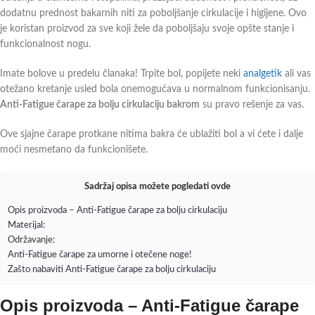
dodatnu prednost bakarnih niti za poboljšanje cirkulacije i higijene. Ovo
je koristan proizvod za sve koji žele da poboljšaju svoje opšte stanje i
funkcionalnost nogu.
Imate bolove u predelu članaka! Trpite bol, popijete neki
analgetik
ali vas
otežano kretanje usled bola onemogućava u normalnom funkcionisanju.
Anti-Fatigue čarape za bolju cirkulaciju bakrom
su pravo rešenje za vas.
Ove sjajne čarape protkane nitima bakra će ublažiti bol a vi ćete i dalje
moći nesmetano da funkcionišete.
Sadržaj opisa možete pogledati ovde
Opis proizvoda – Anti-Fatigue čarape za bolju cirkulaciju
Materijal:
Održavanje:
Anti-Fatigue čarape za umorne i otečene noge!
Zašto nabaviti Anti-Fatigue čarape za bolju cirkulaciju
Opis proizvoda – Anti-Fatigue čarape