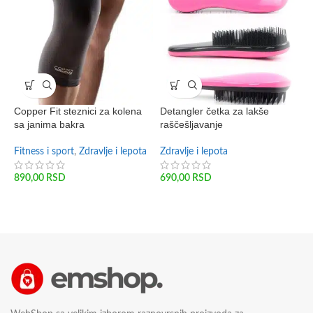
Copper Fit steznici za kolena
Detangler četka za lakše
M
sa janima bakra
raščešljavanje
Z
Fitness i sport
,
Zdravlje i lepota
Zdravlje i lepota
9
890,00
RSD
690,00
RSD