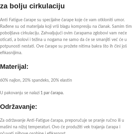
za bolju cirkulaciju
Anti Fatigue čarape su specijalne čarape koje će vam otkloniti umor.
Rađene su od materijala koji vrši blagu kompresiju na članak. Samim tim
poboljšava cirkulaciju. Zahvaljujući ovim čarapama zglobovi vam neće
oticati, a bolovi i težina u nogama ne samo da će se smanjiti već će u
potpunosti nestati. Ove čarape su prožete nitima bakra što ih čini još
efikasnijima.
Materijal:
60% najlon, 20% spandeks, 20% elastin
U pakovanju se nalazi
1 par čarapa.
Održavanje:
Za održavanje Anti-Fatigue čarapa, preporučuje se pranje ručno ili u
mašini na nižoj temperaturi. Ovo će produžiti vek trajanja čarapa i
očuvati njihove osobine i efikasnost.