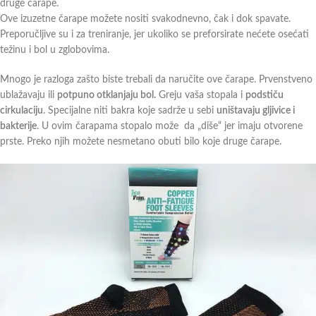
druge čarape.
Ove izuzetne čarape možete nositi svakodnevno, čak i dok spavate.
Preporučljive su i za treniranje, jer ukoliko se preforsirate nećete osećati
težinu i bol u zglobovima.
Mnogo je razloga zašto biste trebali da naručite ove čarape. Prvenstveno
ublažavaju ili
potpuno otklanjaju bol.
Greju vaša stopala i
podstiču
cirkulaciju
. Specijalne niti bakra koje sadrže u sebi
uništavaju gljivice i
bakterije
. U ovim čarapama stopalo može da „diše“ jer imaju otvorene
prste. Preko njih možete nesmetano obuti bilo koje druge čarape.