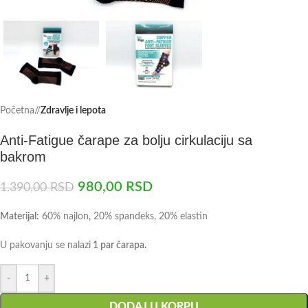
Početna
/
Zdravlje i lepota
Anti-Fatigue čarape za bolju cirkulaciju sa
bakrom
980,00
RSD
1.390,00
RSD
Materijal:
60% najlon, 20% spandeks, 20% elastin
U pakovanju se nalazi
1 par čarapa.
-
+
DODAJ U KORPU