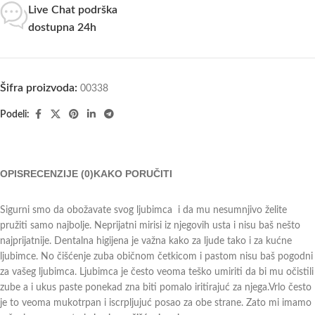
Live Chat podrška
dostupna 24h
Šifra proizvoda:
00338
Podeli:
OPIS
RECENZIJE (0)
KAKO PORUČITI
Sigurni smo da obožavate svog ljubimca i da mu nesumnjivo želite
pružiti samo najbolje. Neprijatni mirisi iz njegovih usta i nisu baš nešto
najprijatnije. Dentalna higijena je važna kako za ljude tako i za kućne
ljubimce. No čišćenje zuba običnom četkicom i pastom nisu baš pogodni
za vašeg ljubimca. Ljubimca je često veoma teško umiriti da bi mu očistili
zube a i ukus paste ponekad zna biti pomalo iritirajuć za njega.Vrlo često
je to veoma mukotrpan i iscrpljujuć posao za obe strane. Zato mi imamo