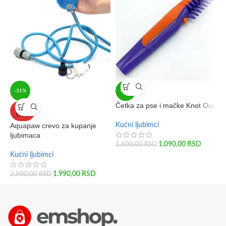
-31%
-32%
Četka za pse i mačke Knot Out
Č
SOLD
n
OUT
Aquapaw crevo za kupanje
Kućni ljubimci
ljubimaca
K
1.090,00
RSD
1.600,00
RSD
1
Kućni ljubimci
1.990,00
RSD
2.900,00
RSD