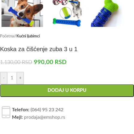
Početna
/
Kućni ljubimci
Koska za čišćenje zuba 3 u 1
990,00
RSD
1.130,00
RSD
-
+
DODAJ U KORPU
Telefon:
(064) 95 23 242
Mejl:
prodaja@emshop.rs