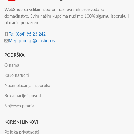
WebShop sa velikim izborom raznovrsnih proizvoda za
domaćinstvo. Svim našim kupcima nudimo 100% sigurnu isporuku i
plaćanje pouzećem.
Tel: (064) 95 23 242
Mejl: prodaja@emshop.rs
PODRŠKA
O nama
Kako naručiti
Način plaćanja i isporuka
Reklamacije i povrat
Najčešća pitanja
KORISNI LINKOVI
Politika privatnosti