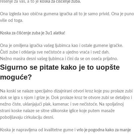
rešenje za vas, a to je
koska za čišćenje zuba.
Ona izgleda kao obična gumena igračka ali to je samo privid. Ona je puno
više od toga.
Koska za čišćenje zuba je 3u1 alatka!
Ona je omiljena igračka vašeg ljubimca kao i ostale gumene igračke.
Čisti zube i otklanja sve nečistoće a ujedno vraća i svež dah.
Nežno masira desni vašeg ljubimca i čini da se on oseća prijatno.
Sigurno se pitate kako je to uopšte
moguće?
Na koski se nalaze specijalno dizajnirani otvori kroz koje psu prolaze zubi
dok se igra s njom i grize je. Dok prolaze kroz te otvore zubi se detaljno i
nežno čiste, uklanjajući plak, kamenac i sve nečistoće. Na spoljašnoj
strani koske nalaze se sitne silikonske iglice koje putem masaže
poboljšavaju cirkulaciju desni.
Koska je napravljena od kvalitetne gume i
vrlo je pogodna kako za manje