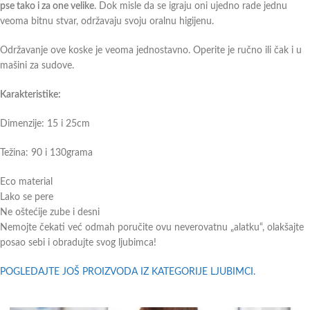
pse tako i za one velike
. Dok misle da se igraju oni ujedno rade jednu
veoma bitnu stvar, održavaju svoju oralnu higijenu.
Održavanje ove koske je veoma jednostavno. Operite je ručno ili čak i u
mašini za sudove.
Karakteristike:
Dimenzije: 15 i 25cm
Težina: 90 i 130grama
Eco material
Lako se pere
Ne oštećije zube i desni
Nemojte čekati već odmah poručite ovu neverovatnu „alatku“, olakšajte
posao sebi i obradujte svog ljubimca!
POGLEDAJTE JOŠ PROIZVODA IZ KATEGORIJE LJUBIMCI.