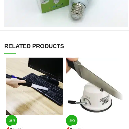
RELATED PRODUCTS
-28%
-50%
L