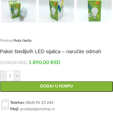
Početna
/
Kuća i bašta
Paket štedljivih LED sijalica – naručite odmah
1.890,00
RSD
2.930,00
RSD
-
+
DODAJ U KORPU
Telefon:
(064) 95 23 242
Mejl:
prodaja@emshop.rs