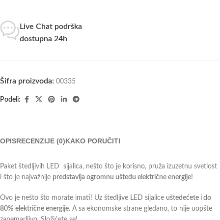
Live Chat podrška
dostupna 24h
Šifra proizvoda:
00335
Podeli:
OPIS
RECENZIJE (0)
KAKO PORUČITI
Paket štedljivih LED sijalica, nešto što je korisno, pruža izuzetnu svetlost
i što je najvažnije
predstavlja ogromnu uštedu električne energije!
Ovo je nešto što morate imati! Uz štedljive LED sijalice
uštedećete i do
80%
električne energije.
A sa ekonomske strane gledano, to nije uopšte
zanemarljivo. Složićete se!