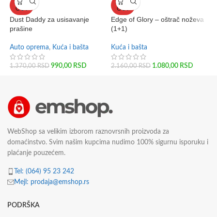
SOLD
SOLD
s
OUT
OUT
Dust Daddy za usisavanje
Edge of Glory – oštrač noževa
prašine
(1+1)
K
1
Auto oprema
,
Kuća i bašta
Kuća i bašta
990,00
RSD
1.080,00
RSD
1.370,00
RSD
2.160,00
RSD
WebShop sa velikim izborom raznovrsnih proizvoda za
domaćinstvo. Svim našim kupcima nudimo 100% sigurnu isporuku i
plaćanje pouzećem.
Tel: (064) 95 23 242
Mejl: prodaja@emshop.rs
PODRŠKA