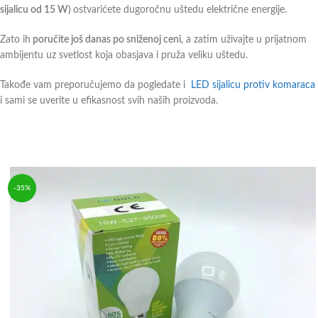
sijalicu od 15 W)
ostvarićete dugoročnu uštedu električne energije.
Zato ih
poručite još danas po sniženoj ceni
, a zatim uživajte u prijatnom
ambijentu uz svetlost koja obasjava i pruža veliku uštedu.
Takođe vam preporučujemo da pogledate i
LED sijalicu protiv komaraca
i sami se uverite u efikasnost svih naših proizvoda.
-35%