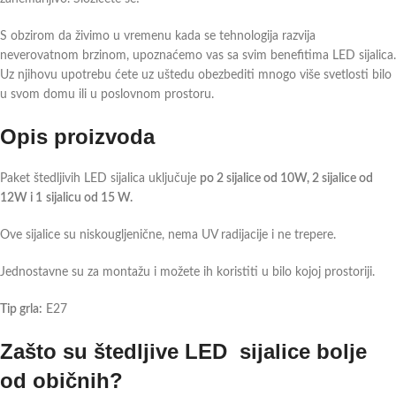
S obzirom da živimo u vremenu kada se tehnologija razvija
neverovatnom brzinom, upoznaćemo vas sa svim benefitima LED sijalica.
Uz njihovu upotrebu ćete uz uštedu obezbediti mnogo više svetlosti bilo
u svom domu ili u poslovnom prostoru.
Opis proizvoda
Paket štedljivih LED sijalica uključuje
po 2 sijalice od 10W, 2 sijalice od
12W i 1
sijalicu od 15 W.
Ove sijalice su niskougljenične, nema UV radijacije i ne trepere.
Jednostavne su za montažu i možete ih koristiti u bilo kojoj prostoriji.
Tip grla:
E27
Zašto su štedljive LED sijalice bolje
od običnih?