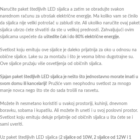
Naručite paket štedljivih LED sijalica a zatim se obradujte svakon
narednom računu za utrošak električne energije. Ma koliko vam se činilo
da sijalica nije veliki potrošač u zabludi ste. Ali ukoliko naručite ovaj paket
sijalica ubrzo ćete shvatiti da ste u velikoj prednosti. Zahvaljujući ovim
sijalicama uspećete da
uštedite čak i do 80% električne energije.
Svetlost koju emituju ove sijalice je daleko prijatnija za oko u odnosu na
obične sijalice. Lake su za montažu i što je veoma bitno dugotrajne su.
Ove sijalice pružaju više osvetljenja od običnih sijalica.
Sjajan paket štedljivih LED sijalica je nešto što jednostavno morate imati u
svom domu ili kancelariji!
Pružiće vam neophodnu svetlost za mnogo
manje novca nego što ste do sada trošili na rasvetu.
Možete ih nesmetano koristiti u svakoj prostoriji, kuhinji, dnevnom
boravku, sobama i kupatilu. Ali možete ih uneti i u svoj poslovni prostor.
Svetlost koju emituju deluje prijatnije od običnih sijalica u šta ćete se i
sami uveriti.
Uz paket štedljivih LED sijalica (
2 sijalice od 10W, 2 sijalice od 12W i 1