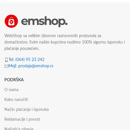
WebShop sa velikim izborom raznovrsnih proizvoda za
domaćinstvo. Svim našim kupcima nudimo 100% sigurnu isporuku i
plaćanje pouzećem.
Tel: (064) 95 23 242
Mejl: prodaja@emshop.rs
PODRŠKA
O nama
Kako naručiti
Način plaćanja i isporuka
Reklamacije i povrat
Najčešća pitanja