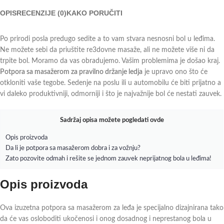
OPIS
RECENZIJE (0)
KAKO PORUČITI
Po prirodi posla predugo sedite a to vam stvara nesnosni bol u leđima.
Ne možete sebi da priuštite re3dovne masaže, ali ne možete više ni da
trpite bol. Moramo da vas obradujemo. Vašim problemima je došao kraj.
Potpora sa masažerom za pravilno držanje ledja
je upravo ono što će
otkloniti vaše tegobe. Sedenje na poslu ili u automobilu će biti prijatno a
vi daleko produktivniji, odmorniji i što je najvažnije bol će nestati zauvek.
Sadržaj opisa možete pogledati ovde
Opis proizvoda
Da li je potpora sa masažerom dobra i za vožnju?
Zato pozovite odmah i rešite se jednom zauvek neprijatnog bola u leđima!
Opis proizvoda
Ova izuzetna potpora sa masažerom za leđa je specijalno dizajnirana tako
da će vas osloboditi ukočenosi i onog dosadnog i neprestanog bola u