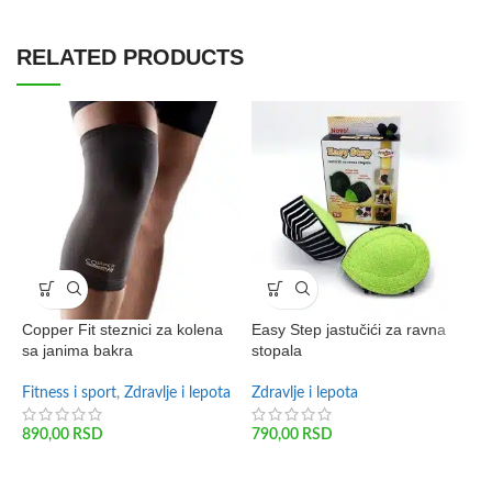
RELATED PRODUCTS
Copper Fit steznici za kolena
Easy Step jastučići za ravna
R
sa janima bakra
stopala
p
Fitness i sport
,
Zdravlje i lepota
Zdravlje i lepota
Z
890,00
RSD
790,00
RSD
2