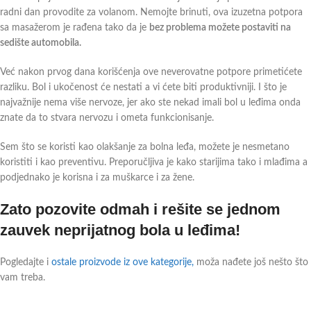
radni dan provodite za volanom. Nemojte brinuti, ova izuzetna potpora
sa masažerom je rađena tako da je
bez problema možete postaviti na
sedište automobila.
Već nakon prvog dana korišćenja ove neverovatne potpore primetićete
razliku. Bol i ukočenost će nestati a vi ćete biti produktivniji. I što je
najvažnije nema više nervoze, jer ako ste nekad imali bol u leđima onda
znate da to stvara nervozu i ometa funkcionisanje.
Sem što se koristi kao olakšanje za bolna leđa, možete je nesmetano
koristiti i kao preventivu. Preporučljiva je kako starijima tako i mlađima a
podjednako je korisna i za muškarce i za žene.
Zato pozovite odmah i rešite se jednom
zauvek neprijatnog bola u leđima!
Pogledajte i
ostale proizvode iz ove kategorije,
moža nađete još nešto što
vam treba.