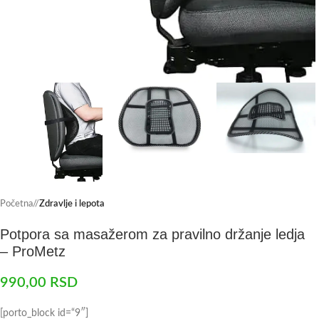
Početna
/
Zdravlje i lepota
Potpora sa masažerom za pravilno držanje ledja
– ProMetz
990,00
RSD
[porto_block id=“9″]