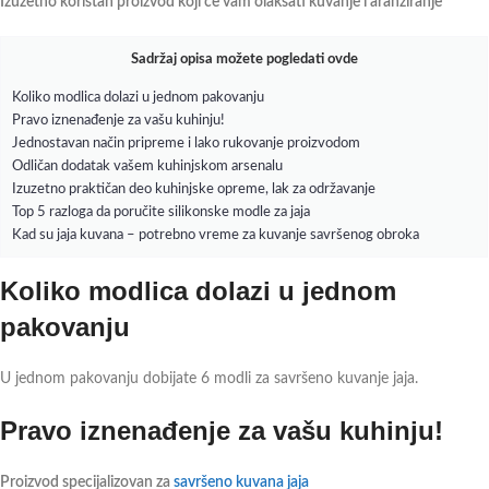
Izuzetno koristan proizvod koji će vam olakšati kuvanje i aranžiranje
Sadržaj opisa možete pogledati ovde
Koliko modlica dolazi u jednom pakovanju
Pravo iznenađenje za vašu kuhinju!
Jednostavan način pripreme i lako rukovanje proizvodom
Odličan dodatak vašem kuhinjskom arsenalu
Izuzetno praktičan deo kuhinjske opreme, lak za održavanje
Top 5 razloga da poručite silikonske modle za jaja
Kad su jaja kuvana – potrebno vreme za kuvanje savršenog obroka
Koliko modlica dolazi u jednom
pakovanju
U jednom pakovanju dobijate 6 modli za savršeno kuvanje jaja.
Pravo iznenađenje za vašu kuhinju!
Proizvod specijalizovan za
savršeno kuvana jaja