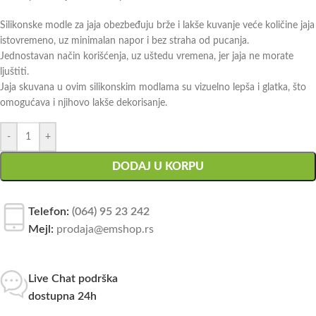
Silikonske modle za jaja obezbeđuju brže i lakše kuvanje veće količine jaja
istovremeno, uz minimalan napor i bez straha od pucanja.
Jednostavan način korišćenja, uz uštedu vremena, jer jaja ne morate
ljuštiti.
Jaja skuvana u ovim silikonskim modlama su vizuelno lepša i glatka, što
omogućava i njihovo lakše dekorisanje.
-
+
DODAJ U KORPU
Telefon:
(064) 95 23 242
Mejl:
prodaja@emshop.rs
Live Chat podrška
dostupna 24h