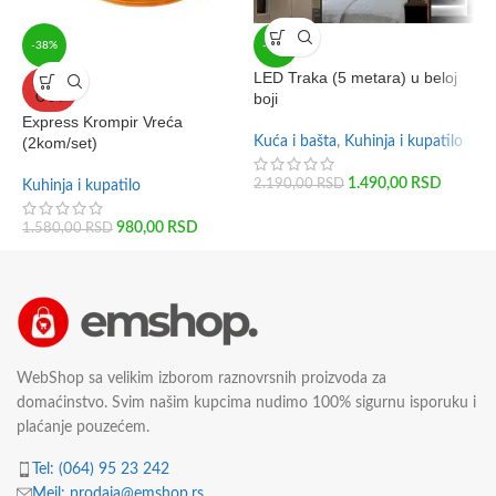
-38%
-32%
LED Traka (5 metara) u beloj
M
SOLD
boji
u
OUT
Express Krompir Vreća
(2kom/set)
Kuća i bašta
,
Kuhinja i kupatilo
K
1.490,00
RSD
2.190,00
RSD
1
Kuhinja i kupatilo
980,00
RSD
1.580,00
RSD
WebShop sa velikim izborom raznovrsnih proizvoda za
domaćinstvo. Svim našim kupcima nudimo 100% sigurnu isporuku i
plaćanje pouzećem.
Tel: (064) 95 23 242
Mejl: prodaja@emshop.rs