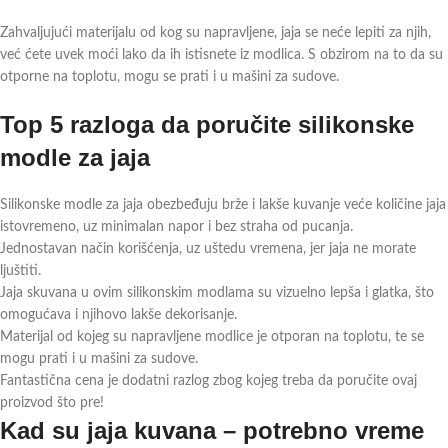
Zahvaljujući materijalu od kog su napravljene, jaja se neće lepiti za njih,
već ćete uvek moći lako da ih istisnete iz modlica. S obzirom na to da su
otporne na toplotu, mogu se prati i u mašini za sudove.
Top 5 razloga da poručite silikonske
modle za jaja
Silikonske modle za jaja obezbeđuju brže i lakše kuvanje veće količine jaja
istovremeno, uz minimalan napor i bez straha od pucanja.
Jednostavan način korišćenja, uz uštedu vremena, jer jaja ne morate
ljuštiti.
Jaja skuvana u ovim silikonskim modlama su vizuelno lepša i glatka, što
omogućava i njihovo lakše dekorisanje.
Materijal od kojeg su napravljene modlice je otporan na toplotu, te se
mogu prati i u mašini za sudove.
Fantastična cena je dodatni razlog zbog kojeg treba da poručite ovaj
proizvod što pre!
Kad su jaja kuvana – potrebno vreme