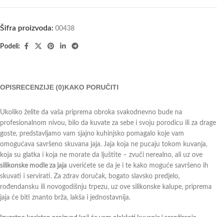
Šifra proizvoda:
00438
Podeli:
OPIS
RECENZIJE (0)
KAKO PORUČITI
Ukoliko želite da vaša priprema obroka svakodnevno bude na
profesionalnom nivou, bilo da kuvate za sebe i svoju porodicu ili za drage
goste, predstavljamo vam sjajno kuhinjsko pomagalo koje vam
omogućava savršeno skuvana jaja. Jaja koja ne pucaju tokom kuvanja,
koja su glatka i koja ne morate da ljuštite – zvuči nerealno, ali uz ove
silikonske modle za jaja
uverićete se da je i te kako moguće savršeno ih
skuvati i servirati. Za zdrav doručak, bogato slavsko predjelo,
rođendansku ili novogodišnju trpezu, uz ove silikonske kalupe, priprema
jaja će biti znanto brža, lakša i jednostavnija.