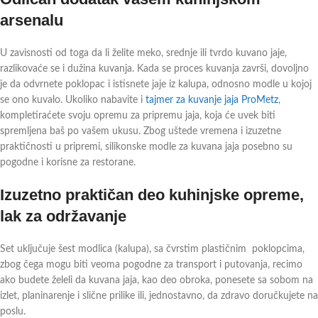
arsenalu
U zavisnosti od toga da li želite meko, srednje ili tvrdo kuvano jaje,
razlikovaće se i dužina kuvanja. Kada se proces kuvanja završi, dovoljno
je da odvrnete poklopac i istisnete jaje iz kalupa, odnosno modle u kojoj
se ono kuvalo. Ukoliko nabavite i
tajmer za kuvanje jaja ProMetz
,
kompletiraćete svoju opremu za pripremu jaja, koja će uvek biti
spremljena baš po vašem ukusu.
Zbog uštede vremena i izuzetne
praktičnosti u pripremi, silikonske modle za kuvana jaja posebno su
pogodne i korisne za restorane.
Izuzetno praktičan deo kuhinjske opreme,
lak za održavanje
Set uključuje šest modlica (kalupa), sa čvrstim plastičnim poklopcima,
zbog čega mogu biti veoma pogodne za transport i putovanja, recimo
ako budete želeli da kuvana jaja, kao deo obroka, ponesete sa sobom na
izlet, planinarenje i slične prilike ili, jednostavno, da zdravo doručkujete na
poslu.