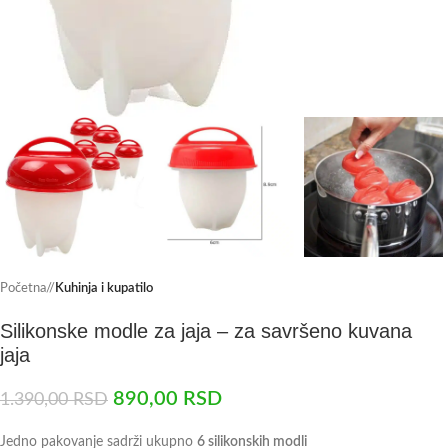
Početna
/
Kuhinja i kupatilo
Silikonske modle za jaja – za savršeno kuvana
jaja
890,00
RSD
1.390,00
RSD
Jedno pakovanje sadrži ukupno
6 silikonskih modli