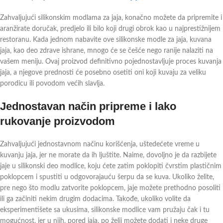
Zahvaljujući silikonskim modlama za jaja, konačno možete da pripremite i
aranžirate doručak, predjelo ili bilo koji drugi obrok kao u najprestižnijem
restoranu. Kada jednom nabavite ove silikonske modle za jaja, kuvana
jaja, kao deo zdrave ishrane, mnogo će se češće nego ranije nalaziti na
vašem meniju. Ovaj proizvod definitivno pojednostavljuje proces kuvanja
jaja, a njegove prednosti će posebno osetiti oni koji kuvaju za veliku
porodicu ili povodom većih slavlja.
Jednostavan način pripreme i lako
rukovanje proizvodom
Zahvaljujući jednostavnom načinu korišćenja, uštedećete vreme u
kuvanju jaja, jer ne morate da ih ljuštite. Naime, dovoljno je da razbijete
jaje u silikonski deo modlice, koju ćete zatim poklopiti čvrstim plastičnim
poklopcem i spustiti u odgovorajauću šerpu da se kuva. Ukoliko želite,
pre nego što modlu zatvorite poklopcem, jaje možete prethodno posoliti
ili ga začiniti nekim drugim dodacima. Takođe, ukoliko volite da
eksperimentišete sa ukusima, silikonske modlice vam pružaju čak i tu
mogućnost, jer u njih, pored jaja, po želji možete dodati i neke druge