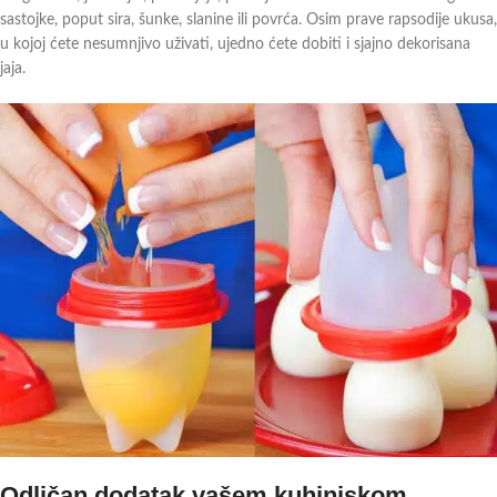
sastojke, poput sira, šunke, slanine ili povrća. Osim prave rapsodije ukusa,
u kojoj ćete nesumnjivo uživati, ujedno ćete dobiti i sjajno dekorisana
jaja.
Odličan dodatak vašem kuhinjskom