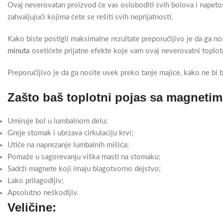
Ovaj neverovatan proizvod će vas osloboditi svih bolova i napeto
zahvaljujući kojima ćete se rešiti svih neprijatnosti.
Kako biste postigli maksimalne rezultate preporučljivo je da ga n
minuta
osetićete prijatne efekte koje vam ovaj neverovatni toplot
Preporučljivo je da ga nosite uvek preko tanje majice, kako ne bi b
Zašto baš toplotni pojas sa magneti
Umiruje bol u lumbalnom delu;
Greje stomak i ubrzava cirkulaciju krvi;
Utiče na naprezanje lumbalnih mišića;
Pomaže u sagorevanju viška masti na stomaku;
Sadrži magnete koji imaju blagotvorno dejstvo;
Lako prilagodljiv;
Apsolutno neškodljiv.
Veličine: