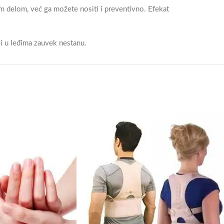
 delom, već ga možete nositi i preventivno. Efekat
i u leđima zauvek nestanu.