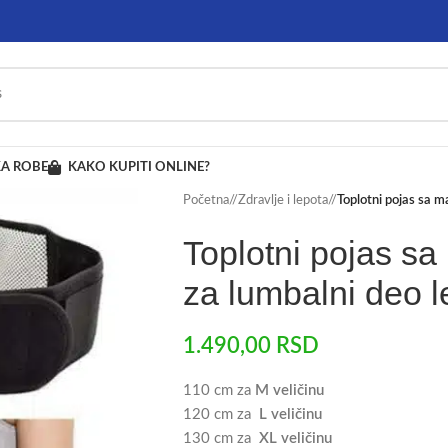
A ROBE
KAKO KUPITI ONLINE?
Početna
/
Zdravlje i lepota
/
Toplotni pojas sa m
Toplotni pojas s
za lumbalni deo 
1.490,00
RSD
110 cm za
M veličinu
120 cm za
L veličinu
130 cm za
XL veličinu