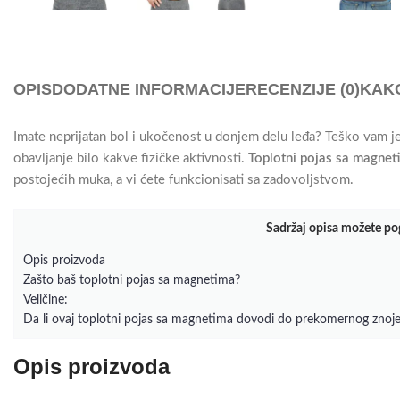
OPIS
DODATNE INFORMACIJE
RECENZIJE (0)
KAKO
Imate neprijatan bol i ukočenost u donjem delu leđa? Teško vam je
obavljanje bilo kakve fizičke aktivnosti.
Toplotni pojas sa magnet
postojećih muka, a vi ćete funkcionisati sa zadovoljstvom.
Sadržaj opisa možete po
Opis proizvoda
Zašto baš toplotni pojas sa magnetima?
Veličine:
Da li ovaj toplotni pojas sa magnetima dovodi do prekomernog znoje
Opis proizvoda