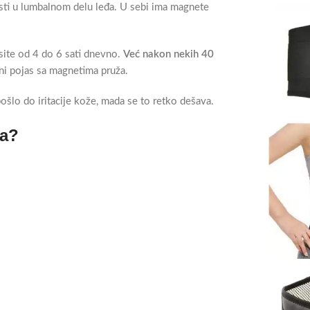
sti u lumbalnom delu leđa. U sebi ima magnete
osite od 4 do 6 sati dnevno.
Već nakon nekih 40
ni pojas sa magnetima pruža.
ošlo do iritacije kože, mada se to retko dešava.
ma?