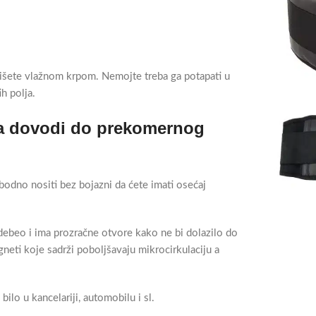
išete vlažnom krpom. Nemojte treba ga potapati u
ih polja.
ima dovodi do prekomernog
odno nositi bez bojazni da ćete imati osećaj
 debeo i ima prozračne otvore kako ne bi dolazilo do
eti koje sadrži poboljšavaju mikrocirkulaciju a
lo u kancelariji, automobilu i sl.