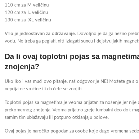
110 cm
za M veličinu
120 cm za
L veličinu
130 cm za
XL veličinu
Vrlo je jednostavan za održavanje.
Dovoljno je da ga nežno prebr
vodu. Ne treba ga peglati, niti izlagati suncu i dejstvu jakih magnet
Da li ovaj toplotni pojas sa magnet
znojenja?
Ukoliko i vas muči ovo pitanje, naš odgovor je NE! Možete ga slob
neprijatne vrućine ili da ćete se znojiti.
Toplotni pojas sa magnetima je veoma prijatan za nošenje jer nije
prekomernog znojenja. Veoma prijatno greje lumbalni deo dok magn
samim tim ublažavaju ili potpuno otklanjaju bolove.
Ovaj pojas je naročito pogodan za osobe koje dugo vremena sede bi