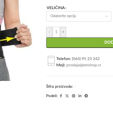
VELIČINA
-
+
DOD
Telefon:
(064) 95 23 242
Mejl:
prodaja@emshop.rs
Šifra proizvoda:
-
Podeli: