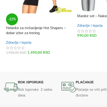
Manikir set – Nake
-22%
Zdravlje i lepota
Helanke za mršavljenje Hot Shapers –
dobar izbor za trening
990,00
RSD
Zdravlje i lepota
1.490,00
RSD
1.900,00
RSD
ROK ISPORUKE
PLAĆANJE
Rok isporuke 2 radna
Plaćanje se vrši pri
dana.
dostave