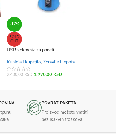
Višenamensko jas
-17%
Zdravlje i lepota
SOLD
OUT
1.490,00
RSD
USB sokovnik za poneti
Kuhinja i kupatilo
,
Zdravlje i lepota
1.990,00
RSD
2.400,00
RSD
POVINA
POVRAT PAKETA
otpunu
Proizvod možete vratiti
ataka
bez ikakvih troškova