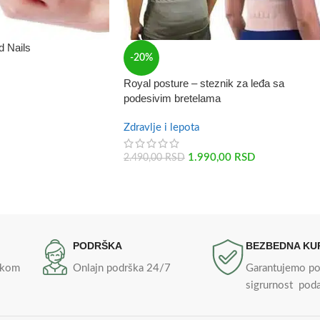
d Nails
-20%
Royal posture – steznik za leđa sa
podesivim bretelama
Zdravlje i lepota
1.990,00
RSD
2.490,00
RSD
PODRŠKA
BEZBEDNA KU
likom
Onlajn podrška 24/7
Garantujemo p
sigrurnost pod