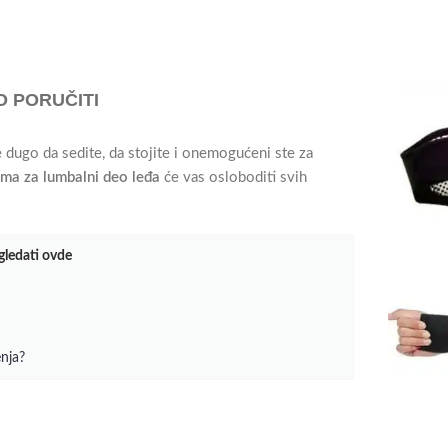
 PORUČITI
 dugo da sedite, da stojite i onemogućeni ste za
ima za lumbalni deo leđa
će vas osloboditi svih
gledati ovde
nja?