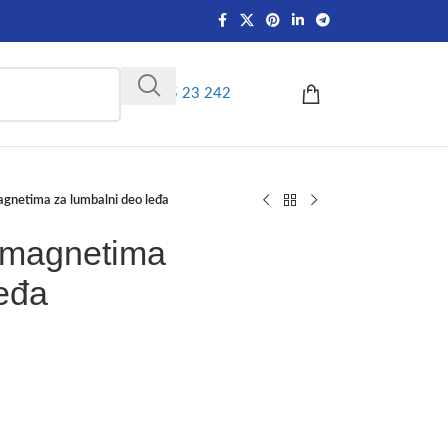
(064) 95 23 242
agnetima za lumbalni deo leđa
a magnetima
leđa