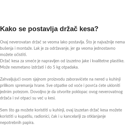
Kako se postavlja držač kesa?
Ovaj neverovatan držač se veoma lako postavlja. Što je najvažnije nema
bušenja i montaže. Lak je za održavanje, jer ga veoma jednostavno
možete očistiti.
Držač kesa za smeće je napravljen od izuzetno jake i kvalitetne plastike.
Može nesmetano izdržati i do 5 kg otpadaka.
Zahvaljujući ovom sjajnom proizvodu zaboravićete na nered u kuhinji
prilikom spremanja hrane. Sve otpatke od voće i povrća ćete ukloniti
jednim potezom. Dovoljno je da otvorite poklopac ovog neverovatnog
držača i svi otpaci su već u kesi.
Sem što ga možete koristiti u kuhinji, ovaj izuzetan držač kesa možete
koristiti u kupatilu, radionici, čak i u kancelariji za otklanjanje
nepotrebnih papira.