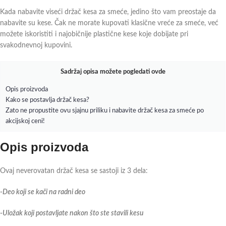
Kada nabavite viseći držač kesa za smeće, jedino što vam preostaje da
nabavite su kese. Čak ne morate kupovati klasične vreće za smeće, već
možete iskoristiti i najobičnije plastične kese koje dobijate pri
svakodnevnoj kupovini.
Sadržaj opisa možete pogledati ovde
Opis proizvoda
Kako se postavlja držač kesa?
Zato ne propustite ovu sjajnu priliku i nabavite držač kesa za smeće po
akcijskoj ceni!
Opis proizvoda
Ovaj neverovatan držač kesa se sastoji iz 3 dela:
-Deo koji se kači na radni deo
-Uložak koji postavljate nakon što ste stavili kesu