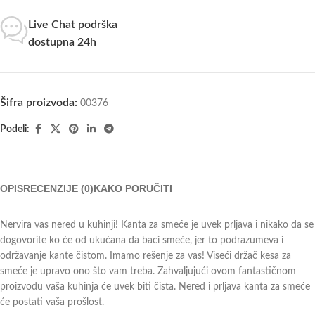
Live Chat podrška
dostupna 24h
Šifra proizvoda:
00376
Podeli:
OPIS
RECENZIJE (0)
KAKO PORUČITI
Nervira vas nered u kuhinji! Kanta za smeće je uvek prljava i nikako da se
dogovorite ko će od ukućana da baci smeće, jer to podrazumeva i
održavanje kante čistom. Imamo rešenje za vas! Viseći držač kesa za
smeće je upravo ono što vam treba. Zahvaljujući ovom fantastičnom
proizvodu vaša kuhinja će uvek biti čista. Nered i prljava kanta za smeće
će postati vaša prošlost.