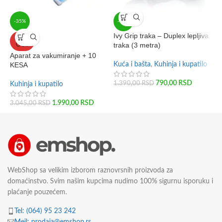
-35%
-43%
Ivy Grip traka – Duplex lepljiva
L
SOLD
traka (3 metra)
b
OUT
Aparat za vakumiranje + 10
KESA
Kuća i bašta
,
Kuhinja i kupatilo
K
790,00
RSD
1.390,00
RSD
2
Kuhinja i kupatilo
1.990,00
RSD
3.045,00
RSD
WebShop sa velikim izborom raznovrsnih proizvoda za
domaćinstvo. Svim našim kupcima nudimo 100% sigurnu isporuku i
plaćanje pouzećem.
Tel: (064) 95 23 242
Mejl: prodaja@emshop.rs