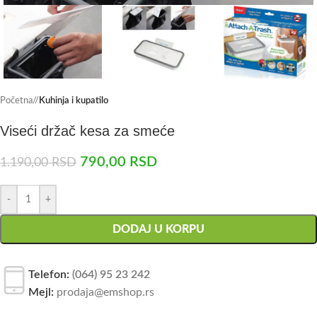
Početna
/
Kuhinja i kupatilo
Viseći držač kesa za smeće
790,00
RSD
1.190,00
RSD
-
+
DODAJ U KORPU
Telefon:
(064) 95 23 242
Mejl:
prodaja@emshop.rs