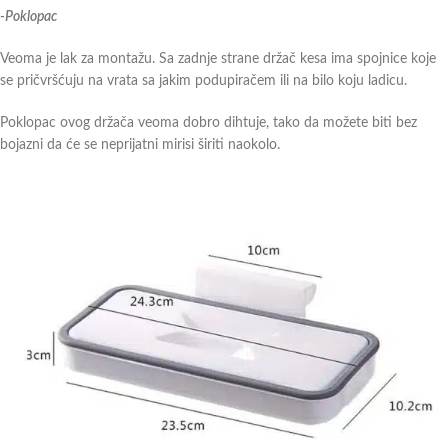
-Poklopac
Veoma je lak za montažu. Sa zadnje strane držač kesa ima spojnice koje
se pričvršćuju na vrata sa jakim podupiračem ili na bilo koju ladicu.
Poklopac ovog držača veoma dobro dihtuje, tako da možete biti bez
bojazni da će se neprijatni mirisi širiti naokolo.