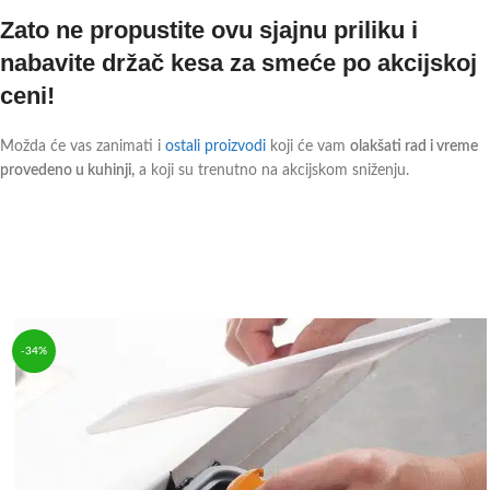
Zato ne propustite ovu sjajnu priliku i
nabavite držač kesa za smeće po akcijskoj
ceni!
Možda će vas zanimati i
ostali proizvodi
koji će vam
olakšati rad i vreme
provedeno u kuhinji,
a koji su trenutno na akcijskom sniženju.
-34%