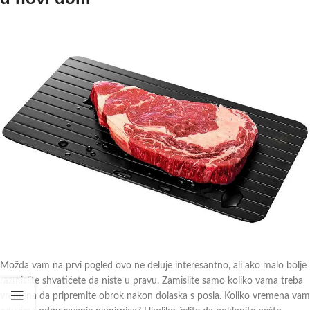
Možda vam na prvi pogled ovo ne deluje interesantno, ali ako malo bolje
razmislite shvatićete da niste u pravu. Zamislite samo koliko vama treba
vremena da pripremite obrok nakon dolaska s posla. Koliko vremena vam