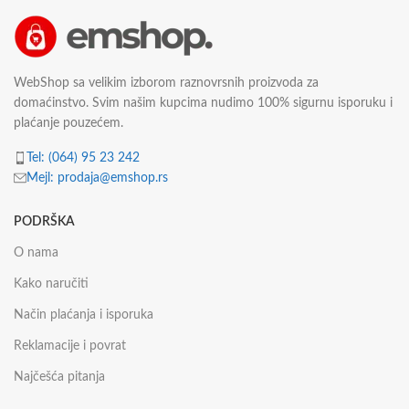
WebShop sa velikim izborom raznovrsnih proizvoda za
domaćinstvo. Svim našim kupcima nudimo 100% sigurnu isporuku i
plaćanje pouzećem.
Tel: (064) 95 23 242
Mejl: prodaja@emshop.rs
PODRŠKA
O nama
Kako naručiti
Način plaćanja i isporuka
Reklamacije i povrat
Najčešća pitanja