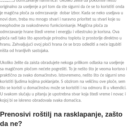
oduzima odmrzavanje namirnica? Ukoliko želite da poklonite nešto
originalno za useljenje a pri tom da ste sigurni da će se to koristiti onda
je magična ploča za odmrzavanje dobar izbor. Kada se neko useljava u
novi dom, treba mu mnogo stvari i naravno prioritet su stvari koje su
neophodne za svakodnevno funkcionisanje. Magična ploča za
odmrzavanje hrane štedi vreme i energiju i višestruko je korisna. Ova
ploča radi tako što apsorbuje prirodnu toplotu iz prostorije direktno u
hranu. Zahvaljujući ovoj ploči hrana će se brzo odlediti a neće izgubiti
ništa od hranljivih sastojaka.
Ukoliko želite da zaista obradujete nekoga prilikom odlaska na useljenje
sa magičnom pločom nećete pogrešiti. To je nešto što je veoma korisno i
praktično za svako domaćinstvo. Istovremeno, nešto što će sigurni smo
koristiti ljudima kojima poklanjate. S obzirom na veličinu ove ploče, sem
što se koristi u domaćinstvu može se koristiti i na odmoru ili u vikendici.
U svakom slučaju u pitanju je upotrebna stvar koja štedi vreme i novac i
kojoj bi se iskreno obradovala svaka domaćica.
Prenosivi roštilj na rasklapanje, zašto
da ne?