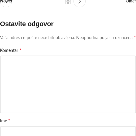
Newer
Older
Ostavite odgovor
*
Vaša adresa e-pošte neće biti objavljena.
Neophodna polja su označena
*
Komentar
*
Ime