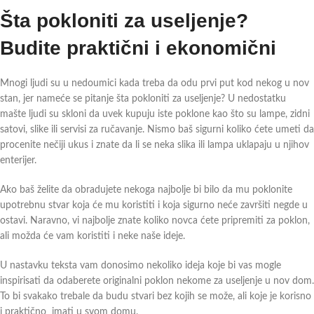
Šta pokloniti za useljenje?
Budite praktični i ekonomični
Mnogi ljudi su u nedoumici kada treba da odu prvi put kod nekog u nov
stan, jer nameće se pitanje šta pokloniti za useljenje? U nedostatku
mašte ljudi su skloni da uvek kupuju iste poklone kao što su lampe, zidni
satovi, slike ili servisi za ručavanje. Nismo baš sigurni koliko ćete umeti da
procenite nečiji ukus i znate da li se neka slika ili lampa uklapaju u njihov
enterijer.
Ako baš želite da obradujete nekoga najbolje bi bilo da mu poklonite
upotrebnu stvar koja će mu koristiti i koja sigurno neće završiti negde u
ostavi. Naravno, vi najbolje znate koliko novca ćete pripremiti za poklon,
ali možda će vam koristiti i neke naše ideje.
U nastavku teksta vam donosimo nekoliko ideja koje bi vas mogle
inspirisati da odaberete originalni poklon nekome za useljenje u nov dom.
To bi svakako trebale da budu stvari bez kojih se može, ali koje je korisno
i praktično imati u svom domu.