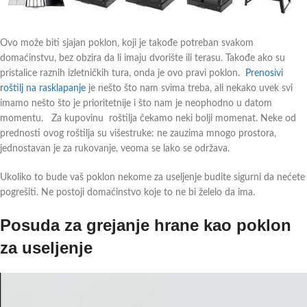
Ovo može biti sjajan poklon, koji je takođe potreban svakom
domaćinstvu, bez obzira da li imaju dvorište ili terasu. Takođe ako su
pristalice raznih izletničkih tura, onda je ovo pravi poklon.
Prenosivi
roštilj na rasklapanje
je nešto što nam svima treba, ali nekako uvek svi
imamo nešto što je prioritetnije i što nam je neophodno u datom
momentu. Za kupovinu roštilja čekamo neki bolji momenat. Neke od
prednosti ovog roštilja su višestruke: ne zauzima mnogo prostora,
jednostavan je za rukovanje, veoma se lako se održava.
Ukoliko to bude vaš poklon nekome za useljenje budite sigurni da nećete
pogrešiti. Ne postoji domaćinstvo koje to ne bi želelo da ima.
Posuda za grejanje hrane kao poklon
za useljenje