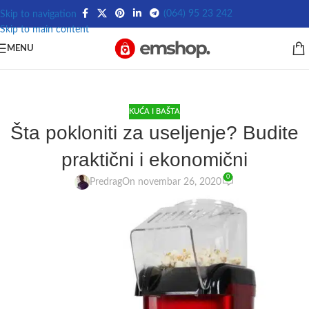
(064) 95 23 242
Skip to navigation
Skip to main content
MENU
KUĆA I BAŠTA
Šta pokloniti za useljenje? Budite
praktični i ekonomični
0
Predrag
On novembar 26, 2020