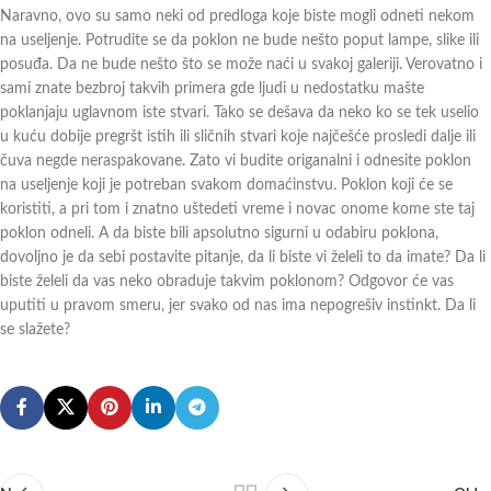
Naravno, ovo su samo neki od predloga koje biste mogli odneti nekom
na useljenje. Potrudite se da poklon ne bude nešto poput lampe, slike ili
posuđa. Da ne bude nešto što se može naći u svakoj galeriji. Verovatno i
sami znate bezbroj takvih primera gde ljudi u nedostatku mašte
poklanjaju uglavnom iste stvari. Tako se dešava da neko ko se tek uselio
u kuću dobije pregršt istih ili sličnih stvari koje najčešće prosledi dalje ili
čuva negde neraspakovane. Zato vi budite origanalni i odnesite poklon
na useljenje koji je potreban svakom domaćinstvu. Poklon koji će se
koristiti, a pri tom i znatno uštedeti vreme i novac onome kome ste taj
poklon odneli. A da biste bili apsolutno sigurni u odabiru poklona,
dovoljno je da sebi postavite pitanje, da li biste vi želeli to da imate? Da li
biste želeli da vas neko obraduje takvim poklonom? Odgovor će vas
uputiti u pravom smeru, jer svako od nas ima nepogrešiv instinkt. Da li
se slažete?