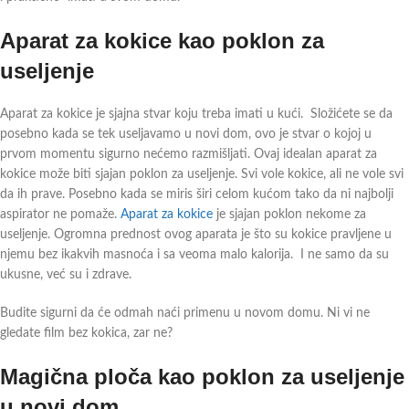
Aparat za kokice kao poklon za
useljenje
Aparat za kokice je sjajna stvar koju treba imati u kući. Složićete se da
posebno kada se tek useljavamo u novi dom, ovo je stvar o kojoj u
prvom momentu sigurno nećemo razmišljati. Ovaj idealan aparat za
kokice može biti sjajan poklon za useljenje. Svi vole kokice, ali ne vole svi
da ih prave. Posebno kada se miris širi celom kućom tako da ni najbolji
aspirator ne pomaže.
Aparat za kokice
je sjajan poklon nekome za
useljenje. Ogromna prednost ovog aparata je što su kokice pravljene u
njemu bez ikakvih masnoća i sa veoma malo kalorija. I ne samo da su
ukusne, već su i zdrave.
Budite sigurni da će odmah naći primenu u novom domu. Ni vi ne
gledate film bez kokica, zar ne?
Magična ploča kao poklon za useljenje
u novi dom