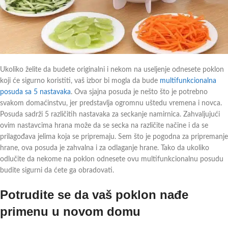
Ukoliko želite da budete originalni i nekom na useljenje odnesete poklon
koji će sigurno koristiti, vaš izbor bi mogla da bude
multifunkcionalna
posuda sa 5 nastavaka
. Ova sjajna posuda je nešto što je potrebno
svakom domaćinstvu, jer predstavlja ogromnu uštedu vremena i novca.
Posuda sadrži 5 različitih nastavaka za seckanje namirnica. Zahvaljujući
ovim nastavcima hrana može da se secka na različite načine i da se
prilagođava jelima koja se pripremaju. Sem što je pogodna za pripremanje
hrane, ova posuda je zahvalna i za odlaganje hrane. Tako da ukoliko
odlučite da nekome na poklon odnesete ovu multifunkcionalnu posudu
budite sigurni da ćete ga obradovati.
Potrudite se da vaš poklon nađe
primenu u novom domu