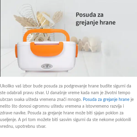
Ukoliko vaš izbor bude posuda za podgrevanje hrane budite sigurni da
ste odabrali pravu stvar. U današnje vreme kada nam je životni tempo
ubrzan svaka ušteda vremena znači mnogo.
Posuda za grejanje hrane
je
nešto što donosi ogromnu uštedu vremena a istovremeno razvija i
zdrave navike. Posuda za grejanje hrane može biti sjajan poklon za
useljenje. A pri tom možete biti sasvim sigurni da ste nekome poklonili
vrednu, upotrebnu stvar.