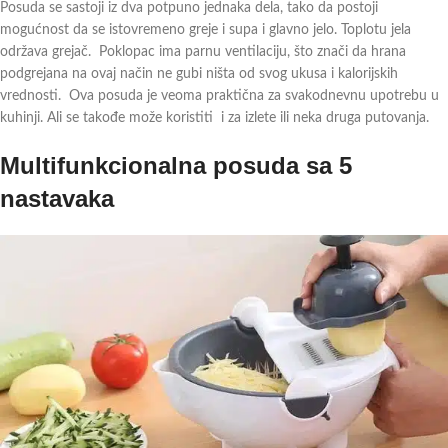
Posuda se sastoji iz dva potpuno jednaka dela, tako da postoji
mogućnost da se istovremeno greje i supa i glavno jelo. Toplotu jela
održava grejač. Poklopac ima parnu ventilaciju, što znači da hrana
podgrejana na ovaj način ne gubi ništa od svog ukusa i kalorijskih
vrednosti. Ova posuda je veoma praktična za svakodnevnu upotrebu u
kuhinji. Ali se takođe može koristiti i za izlete ili neka druga putovanja.
Multifunkcionalna posuda sa 5
nastavaka