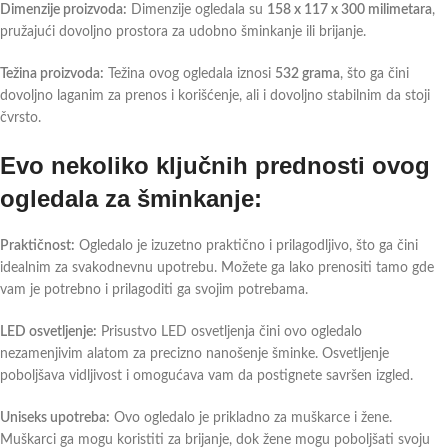
Dimenzije proizvoda:
Dimenzije ogledala su
158 x 117 x 300 milimetara
,
pružajući dovoljno prostora za udobno šminkanje ili brijanje.
Težina proizvoda:
Težina ovog ogledala iznosi
532 grama
, što ga čini
dovoljno laganim za prenos i korišćenje, ali i dovoljno stabilnim da stoji
čvrsto.
Evo nekoliko ključnih prednosti ovog
ogledala za šminkanje:
Praktičnost:
Ogledalo je izuzetno praktično i prilagodljivo, što ga čini
idealnim za svakodnevnu upotrebu. Možete ga lako prenositi tamo gde
vam je potrebno i prilagoditi ga svojim potrebama.
LED osvetljenje:
Prisustvo LED osvetljenja čini ovo ogledalo
nezamenjivim alatom za precizno nanošenje šminke. Osvetljenje
poboljšava vidljivost i omogućava vam da postignete savršen izgled.
Uniseks upotreba:
Ovo ogledalo je prikladno za muškarce i žene.
Muškarci ga mogu koristiti za brijanje, dok žene mogu poboljšati svoju