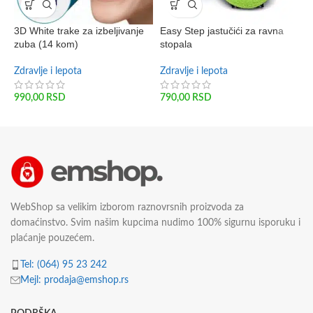
3D White trake za izbeljivanje
Easy Step jastučići za ravna
R
zuba (14 kom)
stopala
p
Zdravlje i lepota
Zdravlje i lepota
Z
990,00
RSD
790,00
RSD
2
WebShop sa velikim izborom raznovrsnih proizvoda za
domaćinstvo. Svim našim kupcima nudimo 100% sigurnu isporuku i
plaćanje pouzećem.
Tel: (064) 95 23 242
Mejl: prodaja@emshop.rs