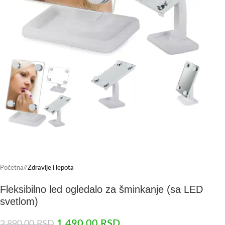
Početna
/
Zdravlje i lepota
Fleksibilno led ogledalo za šminkanje (sa LED
svetlom)
1.490,00
RSD
2.890,00
RSD