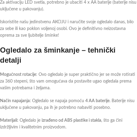
Za aktivaciju LED svetla, potrebno je ubaciti 4 x AA baterije (baterije nisu
uključene u pakovanju).
Iskoristite našu jedinstvenu AKCIJU i naručite svoje ogledalo danas, bilo
za sebe ili kao poklon voljenoj osobi. Ovo je definitivno neizostavna
oprema za sve ljubitelje šminke!
Ogledalo za šminkanje – tehnički
detalji
Mogućnost rotacije
: Ovo ogledalo je super praktično jer se može rotirati
za 360 stepeni, što vam omogućava da postavite ugao ogledala prema
vašim potrebama i željama.
Način napajanja:
Ogledalo se napaja pomoću
4 AA baterije
. Baterije nisu
uključene u pakovanju, pa ih je potrebno nabaviti posebno.
Materijali:
Ogledalo je
izrađeno od ABS plastike i stakla
, što ga čini
izdržljivim i kvalitetnim proizvodom.