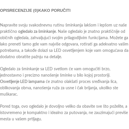
OPIS
RECENZIJE (0)
KAKO PORUČITI
Napravite svoju svakodnevnu rutinu šminkanja lakšom i lepšom uz naše
praktično
ogledalo za šminkanje
. Naše ogledalo je znatno praktičnije od
običnih ogledala, zahvaljujući svojim prilagodljivim funkcijama. Možete ga
lako preneti tamo gde vam najviše odgovara, rotirati ga adekvatno vašim
potrebama, a takođe dolazi sa LED osvetljenjem koje vam omogućava da
dodatno obratite pažnju na detalje.
Ogledalo za šminkanje sa LED svetlom će vam omogućiti brzo,
jednostavno i precizno nanošenje šminke u bilo kojoj prostoriji.
Osvetljenje LED lampama
će znatno olakšati proces sređivanja lica,
oblikovanja obrva, nanošenja ruža za usne i čak brijanja, ukoliko ste
muškarac.
Pored toga, ovo ogledalo je dovoljno veliko da obavite sve što poželite, a
istovremeno je kompaktno i idealno za putovanja, ne zauzimajući previše
mesta u vašem prtljagu.