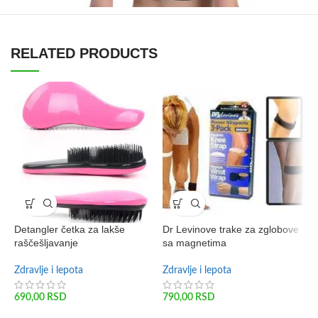
RELATED PRODUCTS
Detangler četka za lakše
Dr Levinove trake za zglobove
raščešljavanje
sa magnetima
H
Zdravlje i lepota
Zdravlje i lepota
S
t
690,00
RSD
790,00
RSD
Z