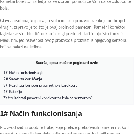
Pametni korektor za ledja sa senzorom pomoći će Vam da se oslobodite
bola.
Glavna osobina, koja ovaj revolucionarni proizvod razlikuje od brojnih
drugih, zapravo je to što je ovaj proizvod
pametan
. Pametni korektor
izgleda sasvim identično kao i drugi predmeti koji imaju istu funkciju.
Međutim, jedinstvenost ovog proizvoda proizilazi iz njegovog senzora,
koji se nalazi na leđima.
Sadržaj opisa možete pogledati ovde
1# Način funkcionisanja
2# Saveti za korišćenje
3# Rezultati korišćenja pametnog korektora
4# Baterija
Zašto izabrati pametni korektor za leđa sa senzorom?
1# Način funkcionisanja
Proizvod sadrži udobne trake, koje prelaze preko Vaših ramena i vuku ih