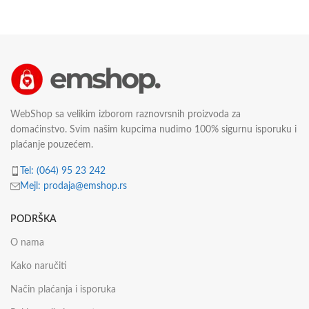
1
WebShop sa velikim izborom raznovrsnih proizvoda za
domaćinstvo. Svim našim kupcima nudimo 100% sigurnu isporuku i
plaćanje pouzećem.
Tel: (064) 95 23 242
Mejl: prodaja@emshop.rs
PODRŠKA
O nama
Kako naručiti
Način plaćanja i isporuka