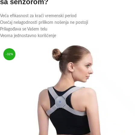
sa senzorom?
Veća efikasnost za kraći vremenski period
Osećaj nelagodnosti prilikom nošenja ne postoji
Prilagođava se Vašem telu
Veoma jednostavno korišćenje
-32%