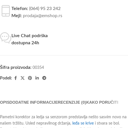
Telefon:
(064) 95 23 242
Mejl:
prodaja@emshop.rs
Live Chat podrška
dostupna 24h
Šifra proizvoda:
00354
Podeli:
OPIS
DODATNE INFORMACIJE
RECENZIJE (0)
KAKO PORUČITI
Pametni korektor za ledja sa senzorom predstavlja nešto sasvim novo na
našem tržištu. Usled nepravilnog držanja,
leđa se krive
i stvara se bol.