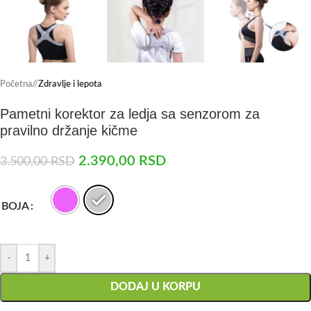
Početna
/
Zdravlje i lepota
Pametni korektor za ledja sa senzorom za
pravilno držanje kičme
2.390,00
RSD
3.500,00
RSD
BOJA
-
+
DODAJ U KORPU