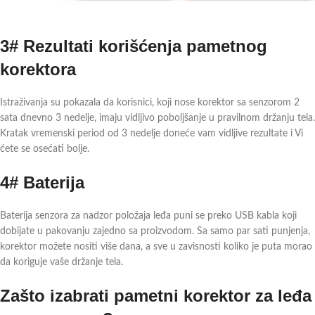
3# Rezultati korišćenja pametnog
korektora
Istraživanja su pokazala da korisnici, koji nose korektor sa senzorom 2
sata dnevno 3 nedelje, imaju vidljivo poboljšanje u pravilnom držanju tela.
Kratak vremenski period od 3 nedelje doneće vam vidljive rezultate i Vi
ćete se osećati bolje.
4# Baterija
Baterija senzora za nadzor položaja leđa puni se preko USB kabla koji
dobijate u pakovanju zajedno sa proizvodom. Sa samo par sati punjenja,
korektor možete nositi više dana, a sve u zavisnosti koliko je puta morao
da koriguje vaše držanje tela.
Zašto izabrati pametni korektor za leđa