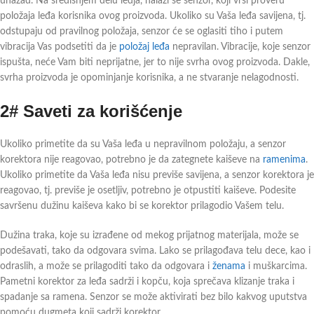
unazad. Na središnjem delu ledja, nalazi se senzor, koji vrši proveru
položaja leđa korisnika ovog proizvoda. Ukoliko su Vaša leđa savijena, tj.
odstupaju od pravilnog položaja, senzor će se oglasiti tiho i putem
vibracija Vas podsetiti da je
položaj leđa
nepravilan. Vibracije, koje senzor
ispušta, neće Vam biti neprijatne, jer to nije svrha ovog proizvoda. Dakle,
svrha proizvoda je opominjanje korisnika, a ne stvaranje nelagodnosti.
2# Saveti za korišćenje
Ukoliko primetite da su Vaša leđa u nepravilnom položaju, a senzor
korektora nije reagovao, potrebno je da zategnete kaiševe na
ramenima
.
Ukoliko primetite da Vaša leđa nisu previše savijena, a senzor korektora je
reagovao, tj. previše je osetljiv, potrebno je otpustiti kaiševe. Podesite
savršenu dužinu kaiševa kako bi se korektor prilagodio Vašem telu.
Dužina traka, koje su izrađene od mekog prijatnog materijala, može se
podešavati, tako da odgovara svima. Lako se prilagođava telu dece, kao i
odraslih, a može se prilagoditi tako da odgovara i
ženama
i muškarcima.
Pametni korektor za leđa sadrži i kopču, koja sprečava klizanje traka i
spadanje sa ramena. Senzor se može aktivirati bez bilo kakvog uputstva
pomoću dugmeta koji sadrži korektor.